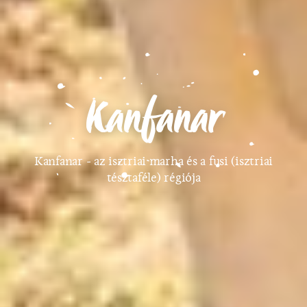
Kanfanar
Kanfanar - az isztriai marha és a fusi (isztriai
tésztaféle) régiója